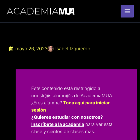
Ir
al
contenido
mayo 26, 2023
Isabel Izquierdo
Este contenido está restringido a
nuestr@s alumn@s de AcademiaMUA.
¿Eres alumna?
Toca aquí para iniciar
sesión
¿Quieres estudiar con nosotros?
Inscríbete a la academia
para ver esta
clase y cientos de clases más.