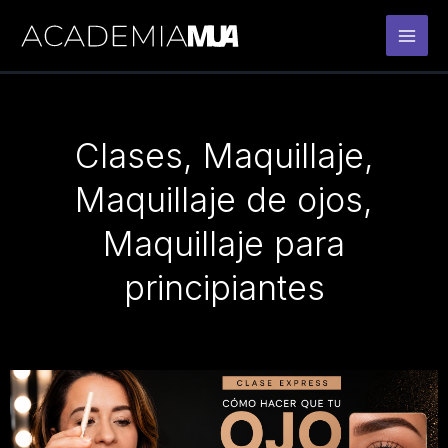
Ir
al
contenido
Clases
,
Maquillaje
,
Maquillaje de ojos
,
Maquillaje para
principiantes
Page
Page
Page
Page