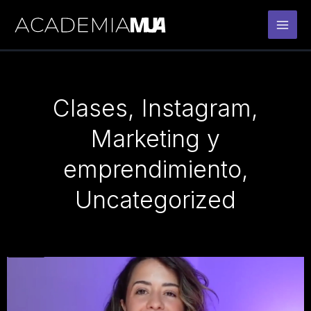
Ir
al
contenido
Clases
,
Instagram
,
Marketing y
emprendimiento
,
Uncategorized
Page
Page
Page