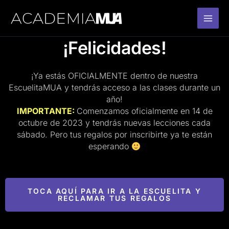
Ir
al
contenido
¡Felicidades!
¡Ya estás OFICIALMENTE dentro de nuestra
EscuelitaMUA y tendrás acceso a las clases durante un
año!
IMPORTANTE:
Comenzamos oficialmente en 14 de
octubre de 2023 y tendrás nuevas lecciones cada
sábado. Pero tus regalos por inscribirte ya te están
esperando
TOCA AQUÍ PARA IR A LA ESCUELITA Y
RECLAMAR TUS REGALOS