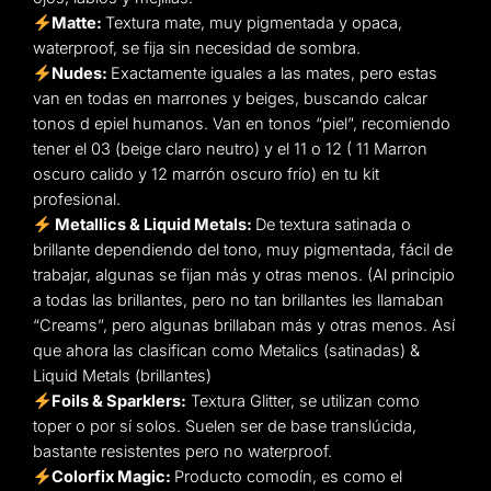
Matte:
Textura mate, muy pigmentada y opaca,
waterproof, se fija sin necesidad de sombra.
Nudes:
Exactamente iguales a las mates, pero estas
van en todas en marrones y beiges, buscando calcar
tonos d epiel humanos. Van en tonos “piel”, recomiendo
tener el 03 (beige claro neutro) y el 11 o 12 ( 11 Marron
oscuro calido y 12 marrón oscuro frío) en tu kit
profesional.
Metallics & Liquid Metals:
De textura satinada o
brillante dependiendo del tono, muy pigmentada, fácil de
trabajar, algunas se fijan más y otras menos. (Al principio
a todas las brillantes, pero no tan brillantes les llamaban
“Creams”, pero algunas brillaban más y otras menos. Así
que ahora las clasifican como Metalics (satinadas) &
Liquid Metals (brillantes)
Foils & Sparklers:
Textura Glitter, se utilizan como
toper o por sí solos. Suelen ser de base translúcida,
bastante resistentes pero no waterproof.
Colorfix Magic:
Producto comodín, es como el