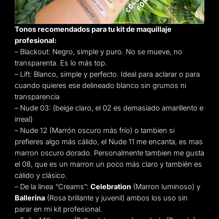
Tonos recomendados para tu kit de maquillaje
profesional:
– Blackout: Negro, simple y puro. No se mueve, no
transparenta. Es lo más top.
– Lift: Blanco, simple y perfecto. Ideal para aclarar o para
cuando quieres ese delineado blanco sin grumos ni
transparencia
– Nude 03: (beige claro, el 02 es demasiado amarillento e
irreal)
– Nude 12 (Marrón oscuro más frío) o tambien si
prefieres algo más cálido, el Nude 11 me encanta, es mas
marron oscuro dorado. Personalmente tambien me gusta
el 08, que es un marron un poco más claro y también es
cálido y clásico.
– De la linea “Creams”:
Celebration
(Marron luminoso) y
Ballerina
(Rosa brillante y juvenil) ambos los uso sin
parar en mi kit profesional.