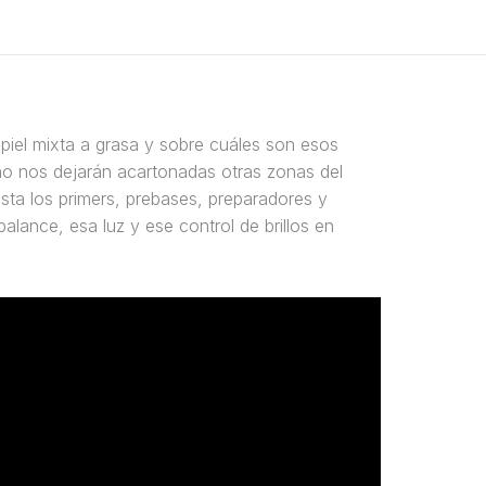
iel mixta a grasa y sobre cuáles son esos
 no nos dejarán acartonadas otras zonas del
asta los primers, prebases, preparadores y
lance, esa luz y ese control de brillos en