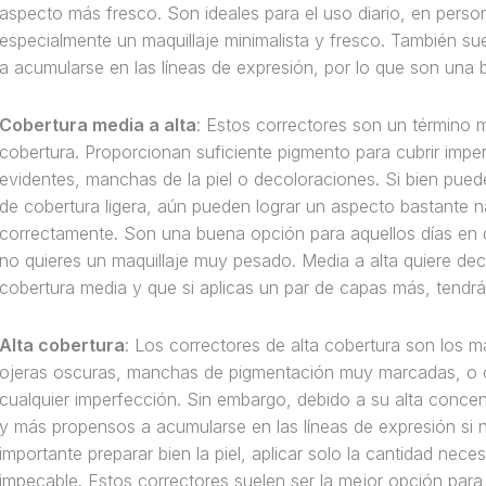
aspecto más fresco. Son ideales para el uso diario, en pers
especialmente un maquillaje minimalista y fresco. También s
a acumularse en las líneas de expresión, por lo que son una
Cobertura media a alta
: Estos correctores son un término me
cobertura. Proporcionan suficiente pigmento para cubrir im
evidentes, manchas de la piel o decoloraciones. Si bien pue
de cobertura ligera, aún pueden lograr un aspecto bastante na
correctamente. Son una buena opción para aquellos días en 
no quieres un maquillaje muy pesado. Media a alta quiere deci
cobertura media y que si aplicas un par de capas más, tendr
Alta cobertura
: Los correctores de alta cobertura son los m
ojeras oscuras, manchas de pigmentación muy marcadas, o cic
cualquier imperfección. Sin embargo, debido a su alta conc
y más propensos a acumularse en las líneas de expresión si n
importante preparar bien la piel, aplicar solo la cantidad nec
impecable. Estos correctores suelen ser la mejor opción par