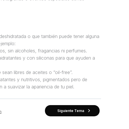
deshidratada o que también puede tener alguna
ejemplo:
, sin alcoholes, fragancias ni perfumes.
dratantes y con siliconas para que ayuden a
sean libres de aceites o “oil-free”.
tantes y nutritivos, pigmentados pero de
a suavizar la apariencia de tu piel.
Siguiente Tema
n