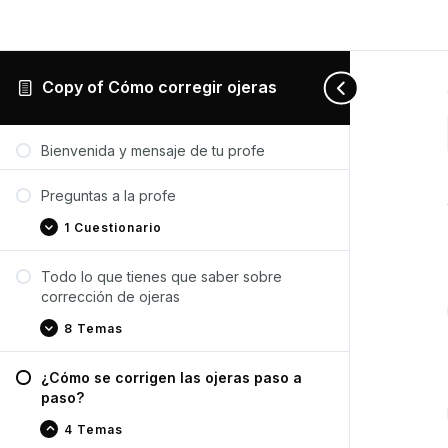
Copy of Cómo corregir ojeras
Preguntas
Todo
¿Cómo
Recomendaciones
Expandir
Expandir
Contraer
Expandir
a
lo
se
de
Bienvenida y mensaje de tu profe
la
que
corrigen
productos
profe
tienes
las
que
ojeras
Preguntas a la profe
saber
paso
sobre
a
1 Cuestionario
corrección
paso?
de
ojeras
Todo lo que tienes que saber sobre
corrección de ojeras
8 Temas
¿Cómo se corrigen las ojeras paso a
paso?
4 Temas