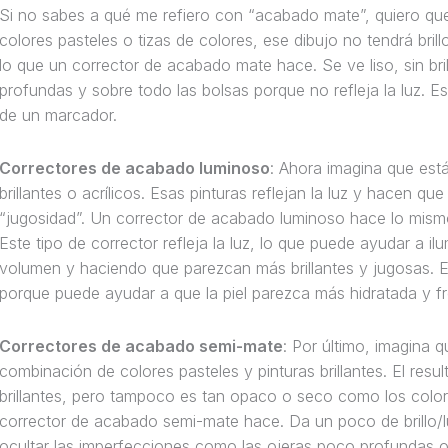
Si no sabes a qué me refiero con “acabado mate”, quiero qu
colores pasteles o tizas de colores, ese dibujo no tendrá brillo
lo que un corrector de acabado mate hace. Se ve liso, sin bri
profundas y sobre todo las bolsas porque no refleja la luz. E
de un marcador.
Correctores de acabado luminoso
: Ahora imagina que est
brillantes o acrílicos. Esas pinturas reflejan la luz y hacen q
“jugosidad”. Un corrector de acabado luminoso hace lo mismo
Este tipo de corrector refleja la luz, lo que puede ayudar a i
volumen y haciendo que parezcan más brillantes y jugosas. Es 
porque puede ayudar a que la piel parezca más hidratada y f
Correctores de acabado semi-mate
: Por último, imagina 
combinación de colores pasteles y pinturas brillantes. El resul
brillantes, pero tampoco es tan opaco o seco como los colore
corrector de acabado semi-mate hace. Da un poco de brillo/
ocultar las imperfecciones como las ojeras poco profundas o