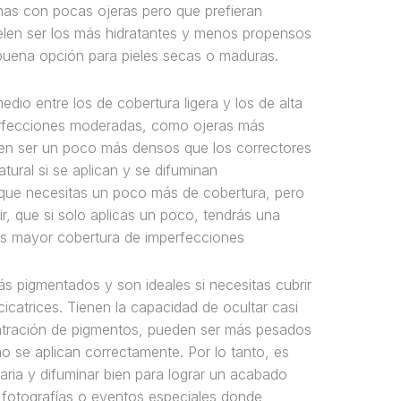
onas con pocas ojeras pero que prefieran
uelen ser los más hidratantes y menos propensos
 buena opción para pieles secas o maduras.
dio entre los de cobertura ligera y los de alta
perfecciones moderadas, como ojeras más
den ser un poco más densos que los correctores
tural si se aplican y se difuminan
que necesitas un poco más de cobertura, pero
r, que si solo aplicas un poco, tendrás una
ás mayor cobertura de imperfecciones
ás pigmentados y son ideales si necesitas cubrir
atrices. Tienen la capacidad de ocultar casi
entración de pigmentos, pueden ser más pesados
o se aplican correctamente. Por lo tanto, es
esaria y difuminar bien para lograr un acabado
a fotografías o eventos especiales donde