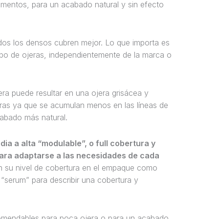
igmentos, para un acabado natural y sin efecto
odos los densos cubren mejor. Lo que importa es
ipo de ojeras, independientemente de la marca o
ra puede resultar en una ojera grisácea y
doras ya que se acumulan menos en las líneas de
cabado más natural.
ia a alta “modulable”, o full cobertura y
para adaptarse a las necesidades de cada
an su nivel de cobertura en el empaque como
 “serum” para describir una cobertura y
comendables para poca ojera o para un acabado