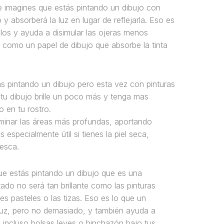
e imagines que estás pintando un dibujo con
 y absorberá la luz en lugar de reflejarla. Eso es
llos y ayuda a disimular las ojeras menos
s como un papel de dibujo que absorbe la tinta
ás pintando un dibujo pero esta vez con pinturas
ue tu dibujo brille un poco más y tenga mas
 en tu rostro.
luminar las áreas más profundas, aportando
especialmente útil si tienes la piel seca,
resca.
que estás pintando un dibujo que es una
tado no será tan brillante como las pinturas
s pasteles o las tizas. Eso es lo que un
luz, pero no demasiado, y también ayuda a
 incluso bolsas leves o hinchazón bajo tus