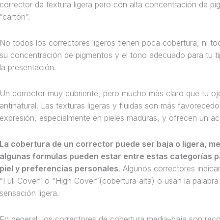
corrector de textura ligera pero con alta concentración de p
“cartón”.
No todos los correctores ligeros tienen poca cobertura, ni t
su concentración de pigmentos y el tono adecuado para tu t
la presentación.
Un corrector muy cubriente, pero mucho más claro que tu oje
antinatural. Las texturas ligeras y fluidas son más favorece
expresión, especialmente en pieles maduras, y ofrecen un a
La cobertura de un corrector puede ser baja o ligera, med
algunas formulas pueden estar entre estas categorías 
piel y preferencias personales
. Algunos correctores indic
“Full Cover” o “High Cover”(cobertura alta) o usan la palabra
sensación ligera.
En general, los correctores de cobertura media-baja son re