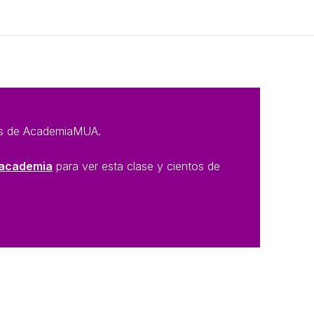
Siguiente Tema
n@s de AcademiaMUA.
a academia
para ver esta clase y cientos de