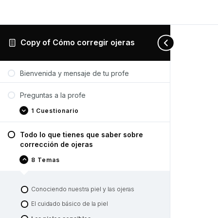
Copy of Cómo corregir ojeras
Preguntas
Todo
¿Cómo
Recomendaciones
Expandir
Contraer
Expandir
Expandir
a
lo
se
de
Bienvenida y mensaje de tu profe
la
que
corrigen
productos
profe
tienes
las
que
ojeras
Preguntas a la profe
saber
paso
sobre
a
1 Cuestionario
corrección
paso?
de
ojeras
Todo lo que tienes que saber sobre
corrección de ojeras
8 Temas
Conociendo nuestra piel y las ojeras
El cuidado básico de la piel