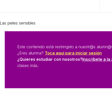
Anterior Tema
Las pieles sensibles
Este contenido está restringido a nuestr@s alum
¿Eres alumna?
Toca aquí para iniciar sesión
¿Quieres estudiar con nosotros?
Inscríbete a l
clases más.