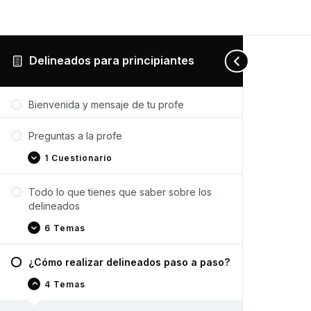
Delineados para principiantes
Preguntas
Todo
¿Cómo
Recomendaciones
Expandir
Expandir
Contraer
Expandir
a
lo
realizar
de
Bienvenida y mensaje de tu profe
la
que
delineados
productos
profe
tienes
paso
que
a
Preguntas a la profe
saber
paso?
sobre
1 Cuestionario
los
delineados
Todo lo que tienes que saber sobre los
delineados
6 Temas
¿Cómo realizar delineados paso a paso?
4 Temas