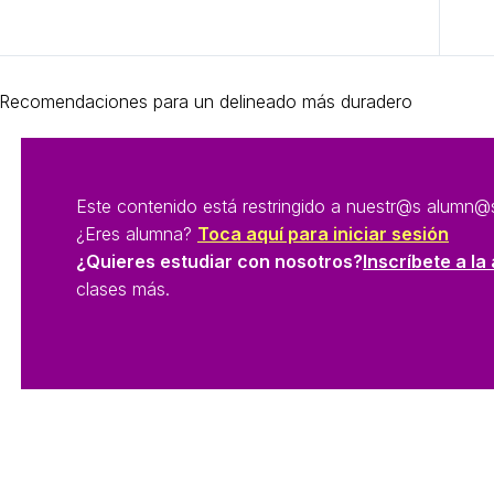
Anterior Tema
Recomendaciones para un delineado más duradero
Este contenido está restringido a nuestr@s alum
¿Eres alumna?
Toca aquí para iniciar sesión
¿Quieres estudiar con nosotros?
Inscríbete a l
clases más.