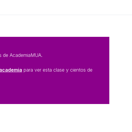
Siguiente Tema
n@s de AcademiaMUA.
a academia
para ver esta clase y cientos de