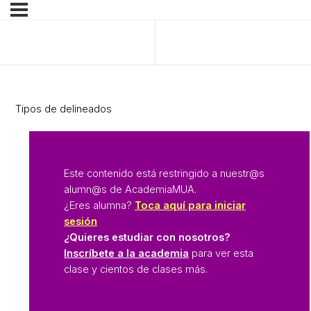
Anterior Tema
Siguiente Tema
Tipos de delineados
Este contenido está restringido a nuestr@s
alumn@s de AcademiaMUA.
¿Eres alumna?
Toca aquí para iniciar
sesión
¿Quieres estudiar con nosotros?
Inscríbete a la academia
para ver esta
clase y cientos de clases más.