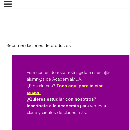
Anterior Tema
Siguiente Tema
Recomendaciones de productos
Este contenido está restringido a nuestr@s
alumn@s de AcademiaMUA.
¿Eres alumna?
Toca aquí para iniciar
sesión
¿Quieres estudiar con nosotros?
Inscríbete a la academia
para ver esta
clase y cientos de clases más.