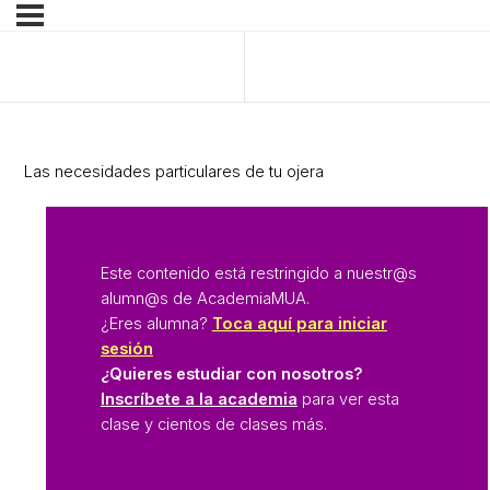
Anterior Tema
Siguiente Tema
Las necesidades particulares de tu ojera
Este contenido está restringido a nuestr@s
alumn@s de AcademiaMUA.
¿Eres alumna?
Toca aquí para iniciar
sesión
¿Quieres estudiar con nosotros?
Inscríbete a la academia
para ver esta
clase y cientos de clases más.