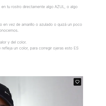
 en tu rostro directamente algo AZUL, o algo
to en vez de amarillo o azulado o quizá un poco
 conocemos.
lor y del color.
refleja un color, para corregir ojeras esto ES