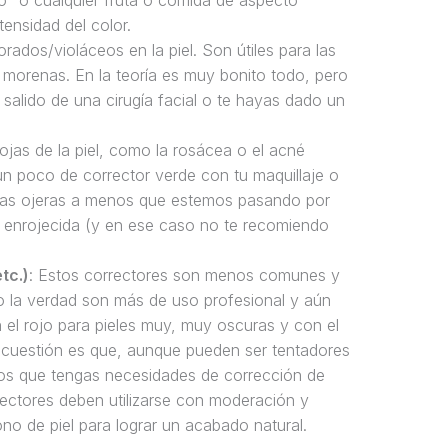
no” o cualquier fruta o comida de aspecto
ensidad del color.
orados/violáceos en la piel. Son útiles para las
 morenas. En la teoría es muy bonito todo, pero
salido de una cirugía facial o te hayas dado un
rojas de la piel, como la rosácea o el acné
un poco de corrector verde con tu maquillaje o
n las ojeras a menos que estemos pasando por
 enrojecida (y en ese caso no te recomiendo
tc.)
: Estos correctores son menos comunes y
ro la verdad son más de uso profesional y aún
 el rojo para pieles muy, muy oscuras y con el
a cuestión es que, aunque pueden ser tentadores
nos que tengas necesidades de corrección de
ectores deben utilizarse con moderación y
no de piel para lograr un acabado natural.