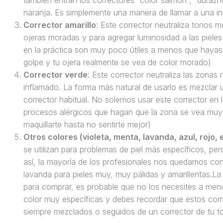
también entran los correctores “color salmón”, “duraz
naranja. Es simplemente una manera de llamar a una int
Corrector amarillo
: Este corrector neutraliza tonos m
ojeras moradas y para agregar luminosidad a las pieles
en la práctica son muy poco útiles a menos que hayas 
golpe y tu ojera realmente se vea de color morado)
Corrector verde
: Este corrector neutraliza las zonas 
inflamado. La forma más natural de usarlo es mezclar 
corrector habitual. No solemos usar este corrector e
procesos alérgicos que hagan que la zona se vea muy
maquillarte hasta no sentirte mejor)
Otros colores (violeta, menta, lavanda, azul, rojo, e
se utilizan para problemas de piel más específicos, pe
así, la mayoría de los profesionales nos quedamos con
lavanda para pieles muy, muy pálidas y amarillentas.L
para comprar, es probable que no los necesites a me
color muy específicas y debes recordar que estos corr
siempre mezclados o seguidos de un corrector de tu to