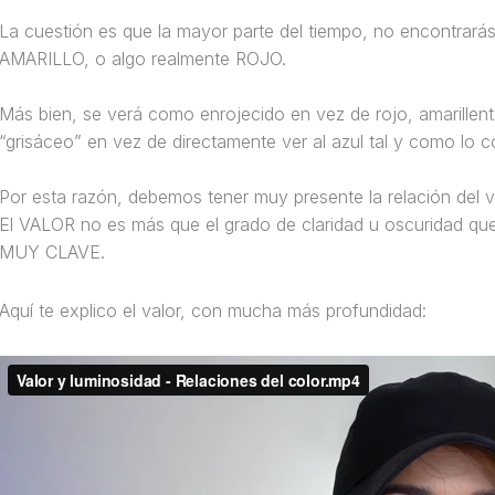
La cuestión es que la mayor parte del tiempo, no encontrarás
AMARILLO, o algo realmente ROJO.
Más bien, se verá como enrojecido en vez de rojo, amarillen
“grisáceo” en vez de directamente ver al azul tal y como lo
Por esta razón, debemos tener muy presente la relación del va
El VALOR no es más que el grado de claridad u oscuridad que 
MUY CLAVE.
Aquí te explico el valor, con mucha más profundidad: