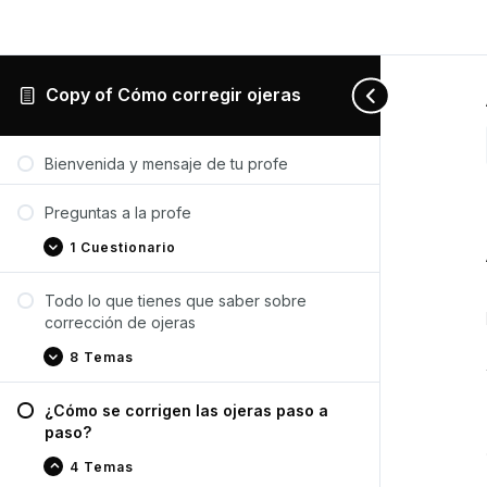
Copy of Cómo corregir ojeras
Preguntas
Todo
¿Cómo
Recomendaciones
Expandir
Expandir
Contraer
Expandir
a
lo
se
de
Bienvenida y mensaje de tu profe
la
que
corrigen
productos
profe
tienes
las
que
ojeras
Preguntas a la profe
saber
paso
sobre
a
1 Cuestionario
corrección
paso?
de
ojeras
Todo lo que tienes que saber sobre
corrección de ojeras
8 Temas
¿Cómo se corrigen las ojeras paso a
paso?
4 Temas