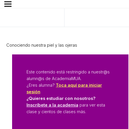
Anterior Lección
Siguiente Tema
Conociendo nuestra piel y las ojeras
Este contenido está restringido a nuestr@s
alumn@s de AcademiaMUA.
¿Eres alumna?
Toca aquí para iniciar
sesión
¿Quieres estudiar con nosotros?
Inscríbete a la academia
para ver esta
clase y cientos de clases más.