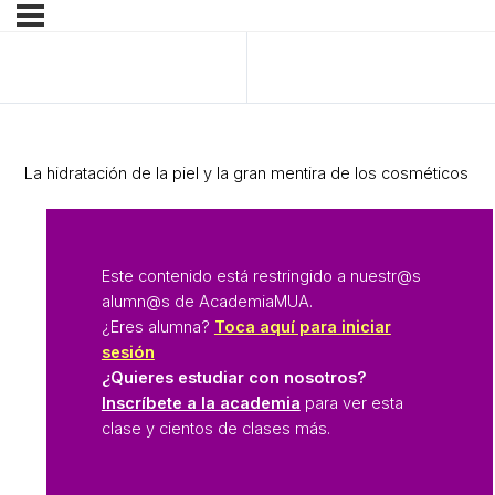
Anterior Tema
Siguiente Tema
La hidratación de la piel y la gran mentira de los cosméticos
Este contenido está restringido a nuestr@s
alumn@s de AcademiaMUA.
¿Eres alumna?
Toca aquí para iniciar
sesión
¿Quieres estudiar con nosotros?
Inscríbete a la academia
para ver esta
clase y cientos de clases más.